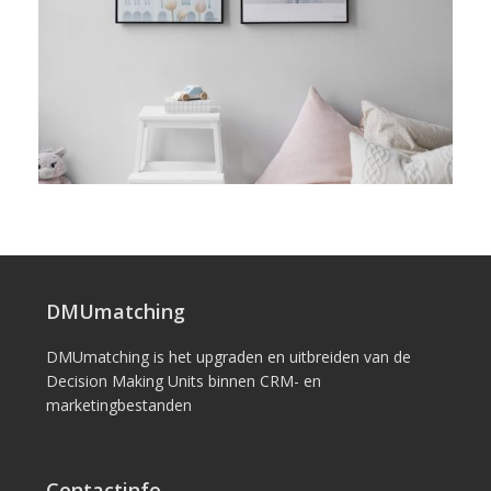
DMUmatching
DMUmatching is het upgraden en uitbreiden van de
Decision Making Units binnen CRM- en
marketingbestanden
Contactinfo